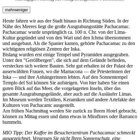
mehr
weniger
Heute fahren wir aus der Stadt hinaus in Richtung Süden. In der
Nähe des Meeres liegt die große Ausgrabungsstätte Pachacamac.
Pachacamac wurde ursprünglich ca. 100 n. Chr. von der Lima-
Kultur gegründet und von den Wari und den Ichma übernommen
und ausgebaut. Als die Spanier kamen, gehörte Pachacamac zu den
wichtigsten religiösen Zentren der Inka.
Bislang wurden erst einige Tempel und Pyramiden ausgegraben.
Unter den "Geröllbergen", die sich auf dem Gelände befinden,
verstecken sich weitere Bauten. Sehr gut erhalten ist der Palast der
auserwählten Frauen, wo die Mamacona — die Priesterinnen der
Inka — und ihre Anhängerinnen lebten. Auf den Sonnentempel
Templo del Sol können Sie aufsteigen. Von hier haben Sie einen
guten Blick auf das Meer, die vorgelagerten Inseln, über das
gesamte Ausgrabungsgelände, aber auch auf die Ausläufer Limas.
Im Museum werden Textilien, Keramiken und andere Artefakte der
Kulturen von Pachacamc ausgestellt.
Am frühen Nachmittag werden Sie zurück zu Ihrem Hotel gebracht,
können zu Mittag essen und dann etwas in Miraflores oder Barranco
bummeln.
MIO Tipp: Der Kaffee im Besucherzentrum Pachacamac schmeckt
ausgezeichnet. Vergessen Sie nicht Ihren Sonnenschutz, eine