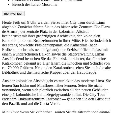
Besuch des Larco Museums
mehr
weniger
Heute Früh um 9 Uhr werden Sie zu Ihrer City Tour durch Lima
abgeholt. Zunächst fahren Sie in das historische Zentrum. Die Plaza
de Armas ¡ der zentrale Platz in der kolonialen Altstadt —
beeindruckt mit ihrer großzügigen Architektur, den kolonialen
Balkonen und dem Bronzebrunnen in ihrer Mitte. Hier befinden sich
der streng bewachte Präsidentenpalast, die Kathedrale (nach
Erdbeben mehrmals neu aufgebaut), der Erzbischöfliche Palast mit
einem wunderschönen Balkon sowie die Stadtverwaltung Limas.
Anschließend besuchen Sie das Franziskanerkloster, das für seine
Katakomben bekannt ist. Hier lagern die Knochen und Schädel von
ca. 70.000 Gräbern. Neben den Katakomben sehen Sie auch die alte
Bibliothek und die maurische Kuppel über der Haupttreppe.
Aus der kolonialen Altstadt geht es zurück in das moderne Lima. Sie
lernen San Isidro und Miraflores näher kennen. Seien Sie nicht
verwundert, wenn sich plötzlich zwischen all den neuen Gebäuden
eine prä-kolumbische Lehmziegelpyramide auftut. Die City Tour
endet am Einkaufszentrum Larcomar — genießen Sie den Blick auf
den Pazifik und auf die Costa Verde.
MIO Tipp: Wenn Sie Zeit haben, sollten Sie die Altstadt noch einmal